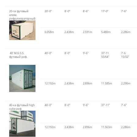
20-ти футовый
20′-0”
8′-0”
8′-6”
17′-0”
7′-6”
алюм.
рефрижераторный
6.058m
2.438m
2.591m
5.480m
2.286m
40′ M.G.S.S.
40′-0”
8′-0”
9′-6”
37′-11
7′-6
футовый реф.
55/64″
15/32”
12.192m
2.438m
2.896m
11.585m
2.290m
40-ка футовый high
40′-0”
8′-0”
9′-6”
37′-11”
7′-6”
cube реф.
12.192m
2.438m
2.896m
11.563m
2.286m