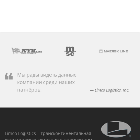
Мы рады видеть данные
компании среди наших
патнёров:
Limco Logistics, Inc.
Limco Logistics – трансконтинентальная
логистическая компания с многолетним