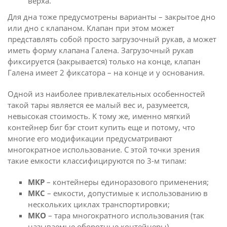
верха.
Для дна тоже предусмотрены варианты – закрытое дно
или дно с клапаном. Клапан при этом может
представлять собой просто загрузочный рукав, а может
иметь форму клапана Галена. Загрузочный рукав
фиксируется (закрывается) только на конце, клапан
Галена имеет 2 фиксатора – на конце и у основания.
Одной из наиболее привлекательных особенностей
такой тары является ее малый вес и, разумеется,
невысокая стоимость. К тому же, именно мягкий
контейнер биг бэг стоит купить еще и потому, что
многие его модификации предусматривают
многократное использование. С этой точки зрения
такие емкости классифицируются по 3-м типам:
МКР
– контейнеры единоразового применения;
МКС
– емкости, допустимые к использованию в
нескольких циклах транспортировки;
МКО
– тара многократного использования (так
называемые оборотные контейнеры).