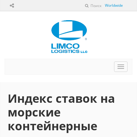
Worldwide
Поиск
Перек
навига
Индекс ставок на
морские
контейнерные