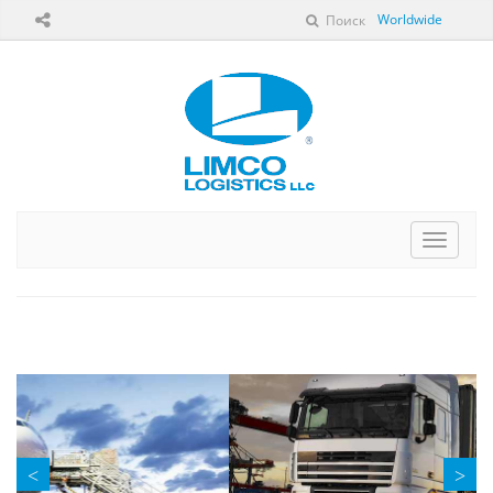
Worldwide
Поиск
Перек
навига